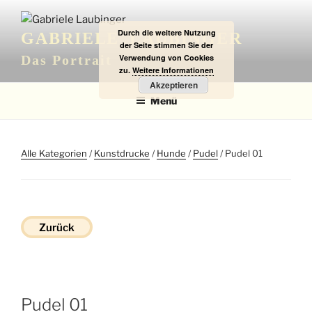
Zum
Inhalt
Durch die weitere Nutzung
GABRIELE LAUBINGER
springen
der Seite stimmen Sie der
Verwendung von Cookies
Das Portrait
zu.
Weitere Informationen
Akzeptieren
Menü
Alle Kategorien
/
Kunstdrucke
/
Hunde
/
Pudel
/ Pudel 01
Zurück
Pudel 01