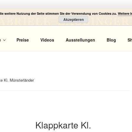
die weitere Nutzung der Seite stimmen Sie der Verwendung von Cookies zu.
Weitere 
ABRIELE LAUBINGER
Akzeptieren
 Portrait
e
Preise
Videos
Ausstellungen
Blog
S
te Kl. Münsterländer
Klappkarte Kl.