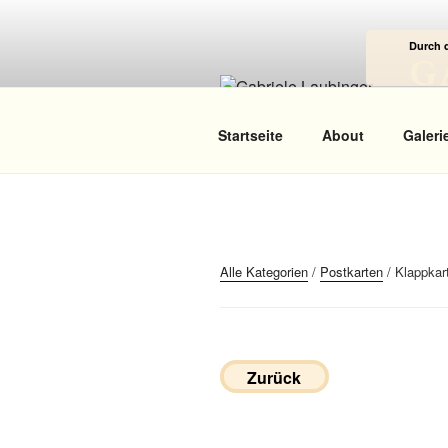
Zum
Inhalt
Durch 
springen
G
Das
Startseite
About
Galeri
Alle Kategorien
/
Postkarten
/ Klappkar
Zurück