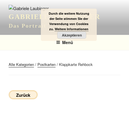
Zum
Inhalt
Durch die weitere Nutzung
GABRIELE LAUBINGER
springen
der Seite stimmen Sie der
Verwendung von Cookies
Das Portrait
zu.
Weitere Informationen
Akzeptieren
Menü
Alle Kategorien
/
Postkarten
/ Klappkarte Rehbock
Zurück