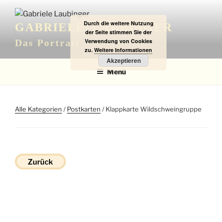
Zum
Inhalt
Durch die weitere Nutzung
GABRIELE LAUBINGER
springen
der Seite stimmen Sie der
Verwendung von Cookies
Das Portrait
zu.
Weitere Informationen
Akzeptieren
Menü
Alle Kategorien
/
Postkarten
/ Klappkarte Wildschweingruppe
Zurück