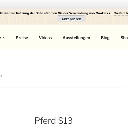
die weitere Nutzung der Seite stimmen Sie der Verwendung von Cookies zu.
Weitere 
ABRIELE LAUBINGER
Akzeptieren
 Portrait
e
Preise
Videos
Ausstellungen
Blog
Sho
13
Pferd S13