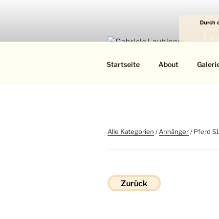
Zum
Inhalt
Durch 
springen
G
Das
Startseite
About
Galeri
Alle Kategorien
/
Anhänger
/ Pferd S
Zurück