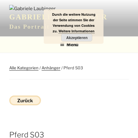
Zum
Inhalt
Durch die weitere Nutzung
GABRIELE LAUBINGER
springen
der Seite stimmen Sie der
Verwendung von Cookies
Das Portrait
zu.
Weitere Informationen
Akzeptieren
Menü
Alle Kategorien
/
Anhänger
/ Pferd S03
Zurück
Pferd S03