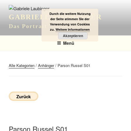
Zum
Inhalt
Durch die weitere Nutzung
GABRIELE LAUBINGER
springen
der Seite stimmen Sie der
Verwendung von Cookies
Das Portrait
zu.
Weitere Informationen
Akzeptieren
Menü
Alle Kategorien
/
Anhänger
/ Parson Russel S01
Zurück
Parson Russel S01