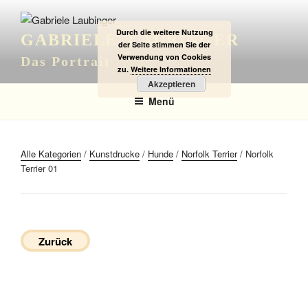
Zum
Inhalt
Durch die weitere Nutzung
GABRIELE LAUBINGER
springen
der Seite stimmen Sie der
Verwendung von Cookies
Das Portrait
zu.
Weitere Informationen
Akzeptieren
Menü
Alle Kategorien
/
Kunstdrucke
/
Hunde
/
Norfolk Terrier
/ Norfolk
Terrier 01
Zurück