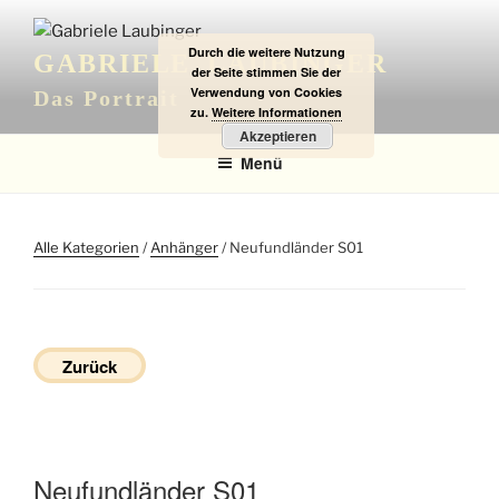
Zum
Inhalt
Durch die weitere Nutzung
GABRIELE LAUBINGER
springen
der Seite stimmen Sie der
Verwendung von Cookies
Das Portrait
zu.
Weitere Informationen
Akzeptieren
Menü
Alle Kategorien
/
Anhänger
/ Neufundländer S01
Zurück
Neufundländer S01