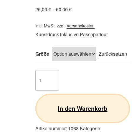
25,00
€
–
50,00
€
inkl. MwSt.
zzgl.
Versandkosten
Kunstdruck inklusive Passepartout
Größe
Zurücksetzen
NeufundlÃ€nder
04
Menge
In den Warenkorb
Artikelnummer:
1068
Kategorie: