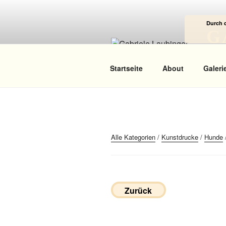
Zum
Inhalt
Durch 
springen
G
Das
Startseite
About
Galeri
Alle Kategorien
/
Kunstdrucke
/
Hunde
Zurück