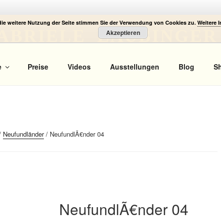
die weitere Nutzung der Seite stimmen Sie der Verwendung von Cookies zu.
Weitere 
ABRIELE LAUBINGER
Akzeptieren
 Portrait
e
Preise
Videos
Ausstellungen
Blog
S
/
Neufundländer
/ NeufundlÃ€nder 04
NeufundlÃ€nder 04