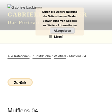
Zum
Inhalt
Durch die weitere Nutzung
GABRIELE LAUBINGER
springen
der Seite stimmen Sie der
Verwendung von Cookies
Das Portrait
zu.
Weitere Informationen
Akzeptieren
Menü
Alle Kategorien
/
Kunstdrucke
/
Wildtiere
/ Mufflons 04
Zurück
Mufflons 04