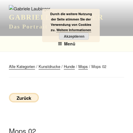
Zum
Inhalt
Durch die weitere Nutzung
GABRIELE LAUBINGER
springen
der Seite stimmen Sie der
Verwendung von Cookies
Das Portrait
zu.
Weitere Informationen
Akzeptieren
Menü
Alle Kategorien
/
Kunstdrucke
/
Hunde
/
Mops
/ Mops 02
Zurück
Mops 02