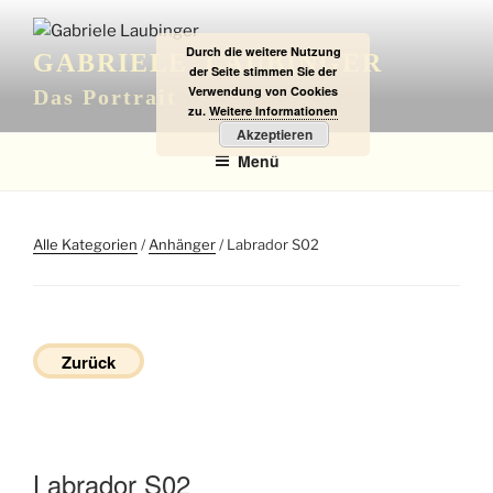
Zum
Inhalt
Durch die weitere Nutzung
GABRIELE LAUBINGER
springen
der Seite stimmen Sie der
Verwendung von Cookies
Das Portrait
zu.
Weitere Informationen
Akzeptieren
Menü
Alle Kategorien
/
Anhänger
/ Labrador S02
Zurück
Labrador S02