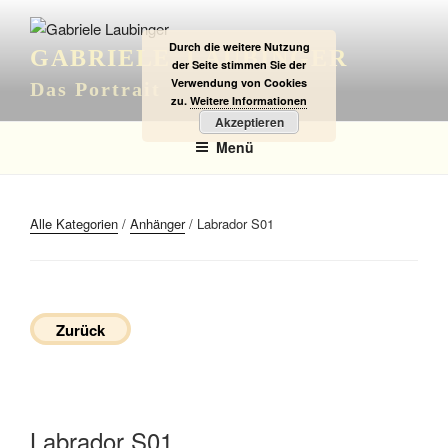
Zum
Inhalt
Durch die weitere Nutzung
GABRIELE LAUBINGER
springen
der Seite stimmen Sie der
Verwendung von Cookies
Das Portrait
zu.
Weitere Informationen
Akzeptieren
Menü
Alle Kategorien
/
Anhänger
/ Labrador S01
Zurück
Labrador S01