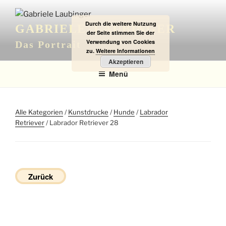
Zum
Inhalt
Durch die weitere Nutzung
GABRIELE LAUBINGER
springen
der Seite stimmen Sie der
Verwendung von Cookies
Das Portrait
zu.
Weitere Informationen
Akzeptieren
Menü
Alle Kategorien
/
Kunstdrucke
/
Hunde
/
Labrador
Retriever
/ Labrador Retriever 28
Zurück