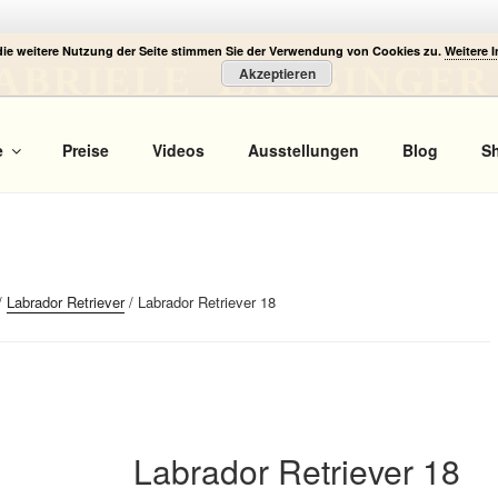
die weitere Nutzung der Seite stimmen Sie der Verwendung von Cookies zu.
Weitere 
ABRIELE LAUBINGER
Akzeptieren
 Portrait
e
Preise
Videos
Ausstellungen
Blog
S
/
Labrador Retriever
/ Labrador Retriever 18
Labrador Retriever 18