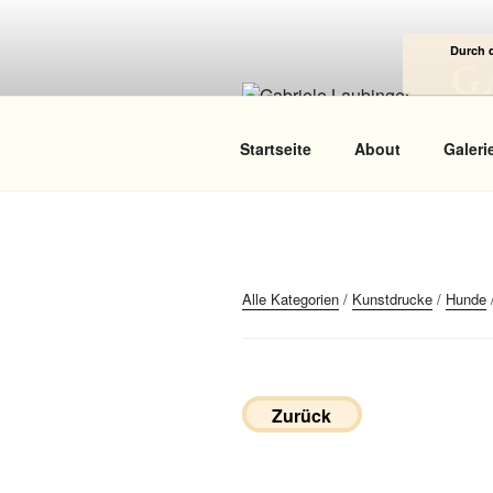
Zum
Inhalt
Durch 
springen
G
Das
Startseite
About
Galeri
Alle Kategorien
/
Kunstdrucke
/
Hunde
Zurück