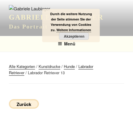
Zum
Inhalt
Durch die weitere Nutzung
GABRIELE LAUBINGER
springen
der Seite stimmen Sie der
Verwendung von Cookies
Das Portrait
zu.
Weitere Informationen
Akzeptieren
Menü
Alle Kategorien
/
Kunstdrucke
/
Hunde
/
Labrador
Retriever
/ Labrador Retriever 13
Zurück