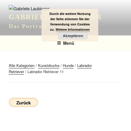
Zum
Inhalt
Durch die weitere Nutzung
GABRIELE LAUBINGER
springen
der Seite stimmen Sie der
Verwendung von Cookies
Das Portrait
zu.
Weitere Informationen
Akzeptieren
Menü
Alle Kategorien
/
Kunstdrucke
/
Hunde
/
Labrador
Retriever
/ Labrador Retriever 11
Zurück