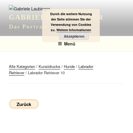
Zum
Inhalt
Durch die weitere Nutzung
GABRIELE LAUBINGER
springen
der Seite stimmen Sie der
Verwendung von Cookies
Das Portrait
zu.
Weitere Informationen
Akzeptieren
Menü
Alle Kategorien
/
Kunstdrucke
/
Hunde
/
Labrador
Retriever
/ Labrador Retriever 10
Zurück