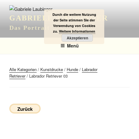
Zum
Inhalt
Durch die weitere Nutzung
GABRIELE LAUBINGER
springen
der Seite stimmen Sie der
Verwendung von Cookies
Das Portrait
zu.
Weitere Informationen
Akzeptieren
Menü
Alle Kategorien
/
Kunstdrucke
/
Hunde
/
Labrador
Retriever
/ Labrador Retriever 03
Zurück