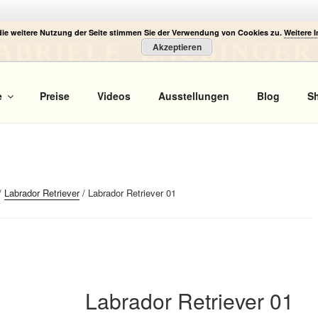
die weitere Nutzung der Seite stimmen Sie der Verwendung von Cookies zu.
Weitere 
ABRIELE LAUBINGER
Akzeptieren
 Portrait
e
Preise
Videos
Ausstellungen
Blog
S
/
Labrador Retriever
/ Labrador Retriever 01
Labrador Retriever 01