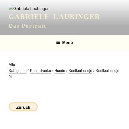
Zum
Inhalt
GABRIELE LAUBINGER
springen
Das Portrait
Menü
Alle
Kategorien
/
Kunstdrucke
/
Hunde
/
Kooikerhondje
/ Kooikerhondje
01
Zurück