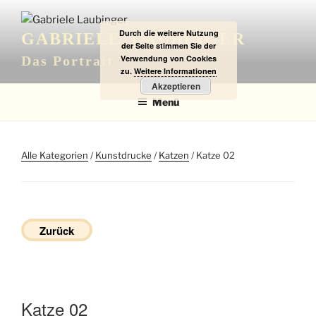
Zum
Inhalt
Durch die weitere Nutzung
GABRIELE LAUBINGER
springen
der Seite stimmen Sie der
Verwendung von Cookies
Das Portrait
zu.
Weitere Informationen
Akzeptieren
Menü
Alle Kategorien
/
Kunstdrucke
/
Katzen
/ Katze 02
Zurück
Katze 02