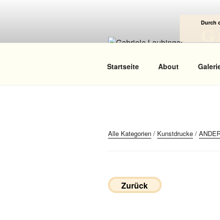
Zum
Inhalt
Durch 
springen
G
Das
Startseite
About
Galeri
Alle Kategorien
/
Kunstdrucke
/
ANDE
Zurück