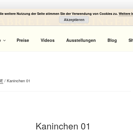
die weitere Nutzung der Seite stimmen Sie der Verwendung von Cookies zu.
Weitere 
ABRIELE LAUBINGER
Akzeptieren
 Portrait
e
Preise
Videos
Ausstellungen
Blog
S
RE
/ Kaninchen 01
Kaninchen 01