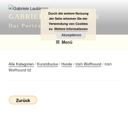
Zum
Inhalt
Durch die weitere Nutzung
GABRIELE LAUBINGER
springen
der Seite stimmen Sie der
Verwendung von Cookies
Das Portrait
zu.
Weitere Informationen
Akzeptieren
Menü
Alle Kategorien
/
Kunstdrucke
/
Hunde
/
Irish Wolfhound
/ Irish
Wolfhound 02
Zurück