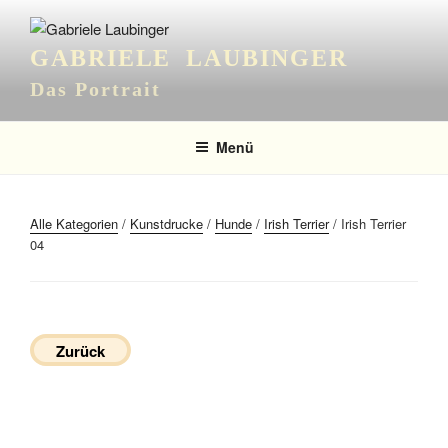
Zum
Inhalt
GABRIELE LAUBINGER
springen
Das Portrait
Menü
Alle Kategorien
/
Kunstdrucke
/
Hunde
/
Irish Terrier
/ Irish Terrier
04
Zurück