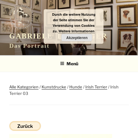
Zum
Inhalt
Durch die weitere Nutzung
springen
der Seite stimmen Sie der
Verwendung von Cookies
zu.
Weitere Informationen
GABRIELE LAUBINGER
Akzeptieren
Das Portrait
Menü
Alle Kategorien
/
Kunstdrucke
/
Hunde
/
Irish Terrier
/ Irish
Terrier 03
Zurück