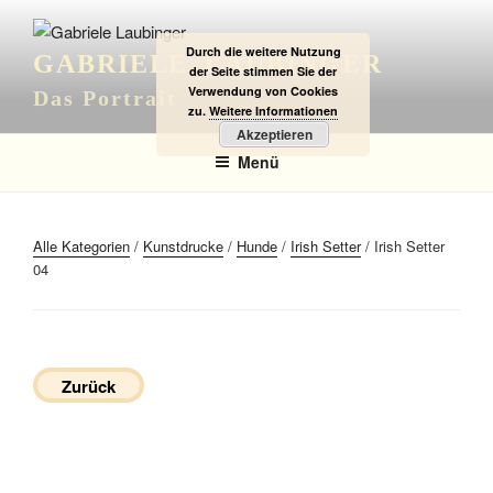
Zum
Inhalt
Durch die weitere Nutzung
GABRIELE LAUBINGER
springen
der Seite stimmen Sie der
Verwendung von Cookies
Das Portrait
zu.
Weitere Informationen
Akzeptieren
Menü
Alle Kategorien
/
Kunstdrucke
/
Hunde
/
Irish Setter
/ Irish Setter
04
Zurück