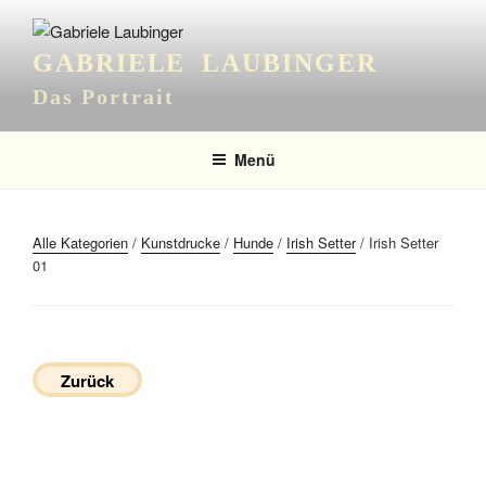
Zum
Inhalt
GABRIELE LAUBINGER
springen
Das Portrait
Menü
Alle Kategorien
/
Kunstdrucke
/
Hunde
/
Irish Setter
/ Irish Setter
01
Zurück