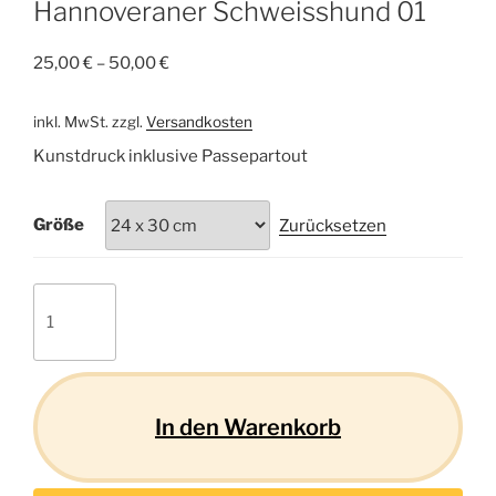
Hannoveraner Schweisshund 01
25,00
€
–
50,00
€
inkl. MwSt.
zzgl.
Versandkosten
Kunstdruck inklusive Passepartout
Größe
Zurücksetzen
Hannoveraner
Schweisshund
01
Menge
In den Warenkorb