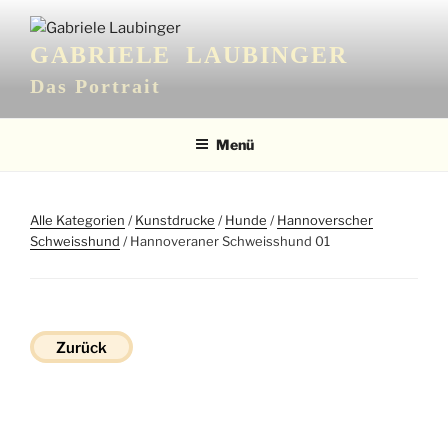
Zum
Inhalt
GABRIELE LAUBINGER
springen
Das Portrait
Menü
Alle Kategorien
/
Kunstdrucke
/
Hunde
/
Hannoverscher
Schweisshund
/ Hannoveraner Schweisshund 01
Zurück