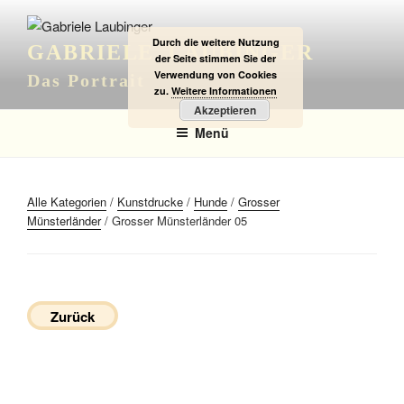
Zum
Inhalt
Durch die weitere Nutzung
GABRIELE LAUBINGER
springen
der Seite stimmen Sie der
Verwendung von Cookies
Das Portrait
zu.
Weitere Informationen
Akzeptieren
Menü
Alle Kategorien
/
Kunstdrucke
/
Hunde
/
Grosser
Münsterländer
/ Grosser Münsterländer 05
Zurück