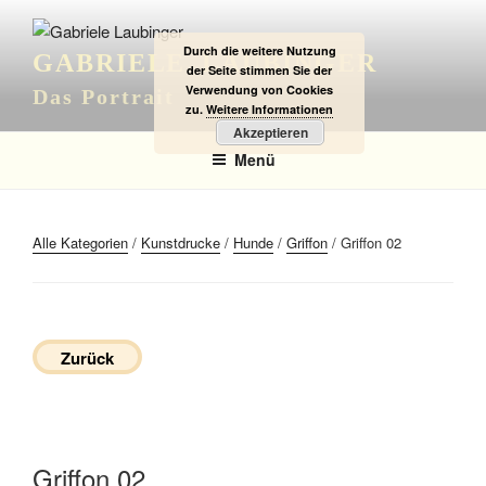
Zum
Inhalt
Durch die weitere Nutzung
GABRIELE LAUBINGER
springen
der Seite stimmen Sie der
Verwendung von Cookies
Das Portrait
zu.
Weitere Informationen
Akzeptieren
Menü
Alle Kategorien
/
Kunstdrucke
/
Hunde
/
Griffon
/ Griffon 02
Zurück
Griffon 02