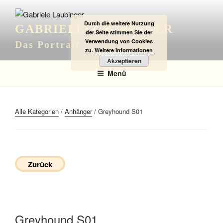
Zum
Inhalt
Durch die weitere Nutzung
GABRIELE LAUBINGER
springen
der Seite stimmen Sie der
Verwendung von Cookies
Das Portrait
zu.
Weitere Informationen
Akzeptieren
Menü
Alle Kategorien
/
Anhänger
/ Greyhound S01
Zurück
Greyhound S01