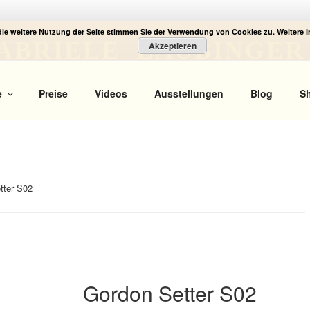
die weitere Nutzung der Seite stimmen Sie der Verwendung von Cookies zu.
Weitere 
ABRIELE LAUBINGER
Akzeptieren
 Portrait
e
Preise
Videos
Ausstellungen
Blog
S
tter S02
Gordon Setter S02