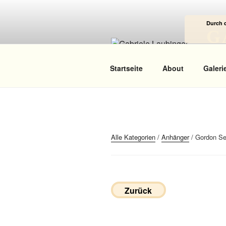
Zum
Inhalt
Durch 
springen
G
Das
Startseite
About
Galeri
Alle Kategorien
/
Anhänger
/ Gordon Se
Zurück