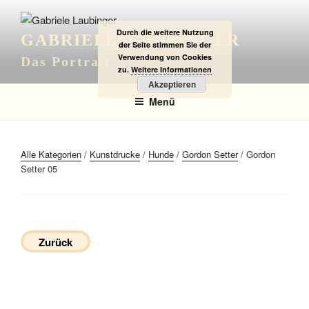
Zum
Inhalt
Durch die weitere Nutzung
GABRIELE LAUBINGER
springen
der Seite stimmen Sie der
Verwendung von Cookies
Das Portrait
zu.
Weitere Informationen
Akzeptieren
Menü
Alle Kategorien
/
Kunstdrucke
/
Hunde
/
Gordon Setter
/ Gordon
Setter 05
Zurück