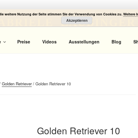
die weitere Nutzung der Seite stimmen Sie der Verwendung von Cookies zu.
Weitere 
ABRIELE LAUBINGER
Akzeptieren
 Portrait
e
Preise
Videos
Ausstellungen
Blog
S
/
Golden Retriever
/ Golden Retriever 10
Golden Retriever 10