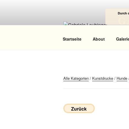
Zum
Inhalt
Durch 
springen
G
Das
Startseite
About
Galeri
Alle Kategorien
/
Kunstdrucke
/
Hunde
Zurück