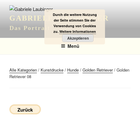
Zum
Inhalt
Durch die weitere Nutzung
GABRIELE LAUBINGER
springen
der Seite stimmen Sie der
Verwendung von Cookies
Das Portrait
zu.
Weitere Informationen
Akzeptieren
Menü
Alle Kategorien
/
Kunstdrucke
/
Hunde
/
Golden Retriever
/ Golden
Retriever 08
Zurück