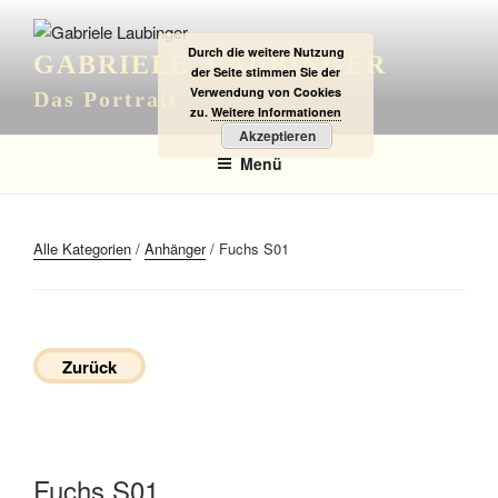
Zum
Inhalt
Durch die weitere Nutzung
GABRIELE LAUBINGER
springen
der Seite stimmen Sie der
Verwendung von Cookies
Das Portrait
zu.
Weitere Informationen
Akzeptieren
Menü
Alle Kategorien
/
Anhänger
/ Fuchs S01
Zurück
Fuchs S01