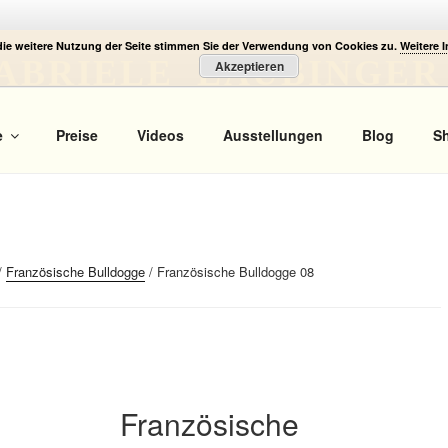
die weitere Nutzung der Seite stimmen Sie der Verwendung von Cookies zu.
Weitere 
ABRIELE LAUBINGER
Akzeptieren
 Portrait
e
Preise
Videos
Ausstellungen
Blog
S
/
Französische Bulldogge
/ Französische Bulldogge 08
Französische