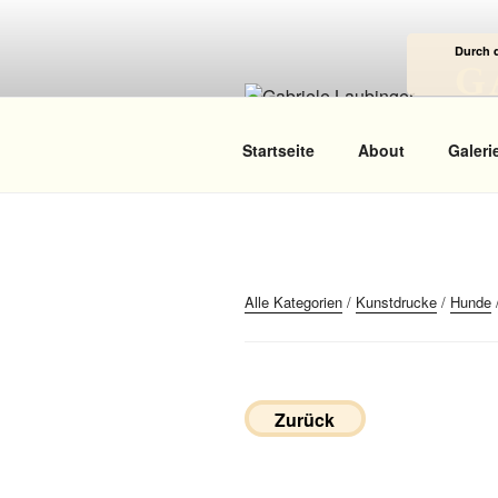
Zum
Inhalt
Durch 
springen
G
Das
Startseite
About
Galeri
Alle Kategorien
/
Kunstdrucke
/
Hunde
Zurück