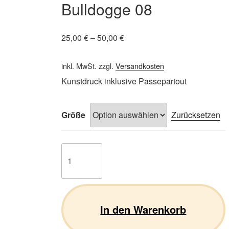
Bulldogge 08
25,00
€
–
50,00
€
inkl. MwSt.
zzgl.
Versandkosten
Kunstdruck inklusive Passepartout
Größe
Zurücksetzen
Französische
Bulldogge
08
Menge
In den Warenkorb