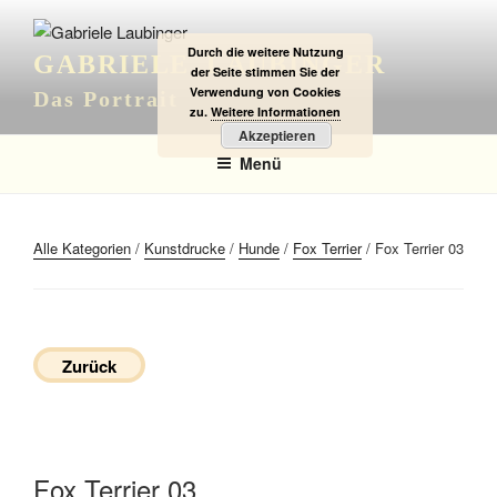
Zum
Inhalt
Durch die weitere Nutzung
GABRIELE LAUBINGER
springen
der Seite stimmen Sie der
Verwendung von Cookies
Das Portrait
zu.
Weitere Informationen
Akzeptieren
Menü
Alle Kategorien
/
Kunstdrucke
/
Hunde
/
Fox Terrier
/ Fox Terrier 03
Zurück
Fox Terrier 03