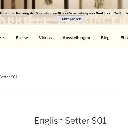
die weitere Nutzung der Seite stimmen Sie der Verwendung von Cookies zu.
Weitere 
ABRIELE LAUBINGER
Akzeptieren
 Portrait
e
Preise
Videos
Ausstellungen
Blog
Sho
Setter S01
English Setter S01