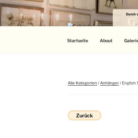
Zum
Inhalt
Durch 
springen
G
Das
Startseite
About
Galeri
Alle Kategorien
/
Anhänger
/ English 
Zurück