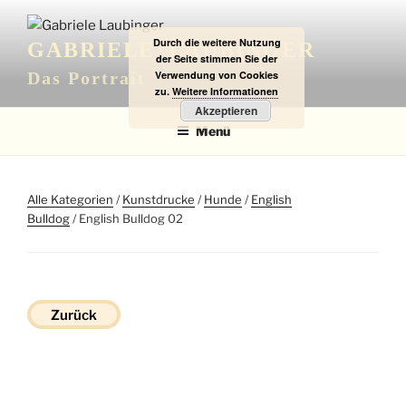
Zum
Inhalt
Durch die weitere Nutzung
GABRIELE LAUBINGER
springen
der Seite stimmen Sie der
Verwendung von Cookies
Das Portrait
zu.
Weitere Informationen
Akzeptieren
Menü
Alle Kategorien
/
Kunstdrucke
/
Hunde
/
English
Bulldog
/ English Bulldog 02
Zurück