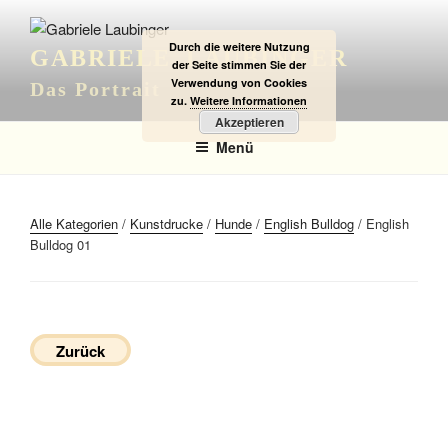
Zum
Inhalt
Durch die weitere Nutzung
GABRIELE LAUBINGER
springen
der Seite stimmen Sie der
Verwendung von Cookies
Das Portrait
zu.
Weitere Informationen
Akzeptieren
Menü
Alle Kategorien
/
Kunstdrucke
/
Hunde
/
English Bulldog
/ English
Bulldog 01
Zurück