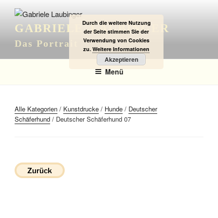
Zum
Inhalt
Durch die weitere Nutzung
GABRIELE LAUBINGER
springen
der Seite stimmen Sie der
Verwendung von Cookies
Das Portrait
zu.
Weitere Informationen
Akzeptieren
Menü
Alle Kategorien
/
Kunstdrucke
/
Hunde
/
Deutscher
Schäferhund
/ Deutscher Schäferhund 07
Zurück