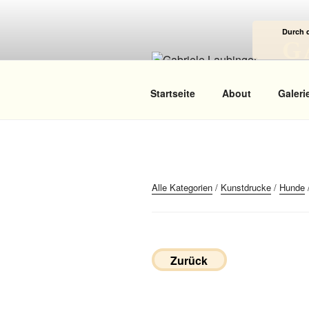
Zum
Inhalt
Durch 
springen
G
Das
Startseite
About
Galeri
Alle Kategorien
/
Kunstdrucke
/
Hunde
Zurück