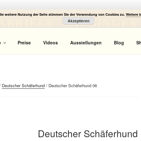
die weitere Nutzung der Seite stimmen Sie der Verwendung von Cookies zu.
Weitere 
ABRIELE LAUBINGER
Akzeptieren
 Portrait
e
Preise
Videos
Ausstellungen
Blog
S
/
Deutscher Schäferhund
/ Deutscher Schäferhund 06
Deutscher Schäferhund