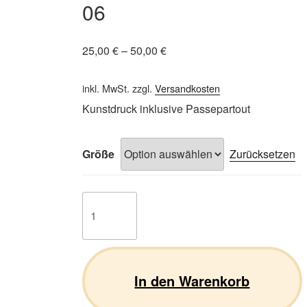
06
25,00
€
–
50,00
€
inkl. MwSt.
zzgl.
Versandkosten
Kunstdruck inklusive Passepartout
Größe
Zurücksetzen
Deutscher
Schäferhund
06
Menge
In den Warenkorb