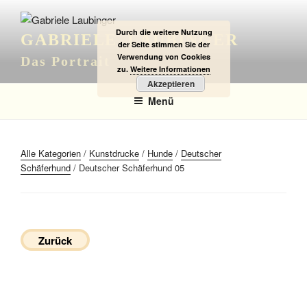
Zum
Inhalt
Durch die weitere Nutzung
GABRIELE LAUBINGER
springen
der Seite stimmen Sie der
Verwendung von Cookies
Das Portrait
zu.
Weitere Informationen
Akzeptieren
Menü
Alle Kategorien
/
Kunstdrucke
/
Hunde
/
Deutscher
Schäferhund
/ Deutscher Schäferhund 05
Zurück