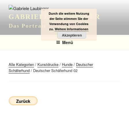
Zum
Inhalt
Durch die weitere Nutzung
GABRIELE LAUBINGER
springen
der Seite stimmen Sie der
Verwendung von Cookies
Das Portrait
zu.
Weitere Informationen
Akzeptieren
Menü
Alle Kategorien
/
Kunstdrucke
/
Hunde
/
Deutscher
Schäferhund
/ Deutscher Schäferhund 02
Zurück