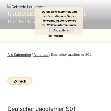
Zum
Inhalt
Durch die weitere Nutzung
GABRIELE LAUBINGER
springen
der Seite stimmen Sie der
Verwendung von Cookies
Das Portrait
zu.
Weitere Informationen
Akzeptieren
Menü
Alle Kategorien
/
Anhänger
/ Deutscher Jagdterrier S01
Zurück
Deutscher Jagdterrier S01