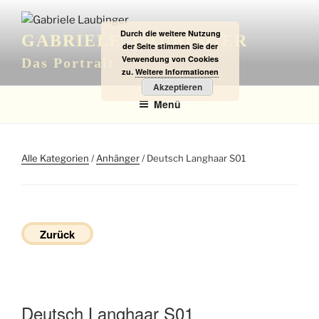
Zum
Inhalt
Durch die weitere Nutzung
GABRIELE LAUBINGER
springen
der Seite stimmen Sie der
Verwendung von Cookies
Das Portrait
zu.
Weitere Informationen
Akzeptieren
Menü
Alle Kategorien
/
Anhänger
/ Deutsch Langhaar S01
Zurück
Deutsch Langhaar S01