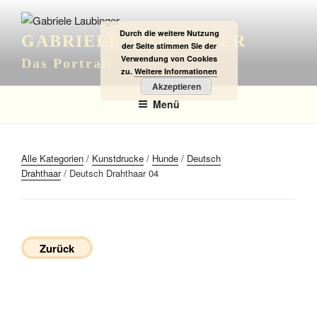
Zum
Inhalt
Durch die weitere Nutzung
GABRIELE LAUBINGER
springen
der Seite stimmen Sie der
Verwendung von Cookies
Das Portrait
zu.
Weitere Informationen
Akzeptieren
Menü
Alle Kategorien
/
Kunstdrucke
/
Hunde
/
Deutsch
Drahthaar
/ Deutsch Drahthaar 04
Zurück